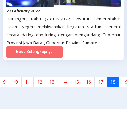
23 February 2022
Jatinangor, Rabu (23/02/2022) Institut Pemerintahan
Dalam Negeri melaksanakan kegiatan Stadium General
secara daring dan luring dengan mengundang Gubernur
Provinsi Jawa Barat, Gubernur Provinsi Sumate...
Baca Selengkapnya
(curr
9
10
11
12
13
14
15
16
17
18
1